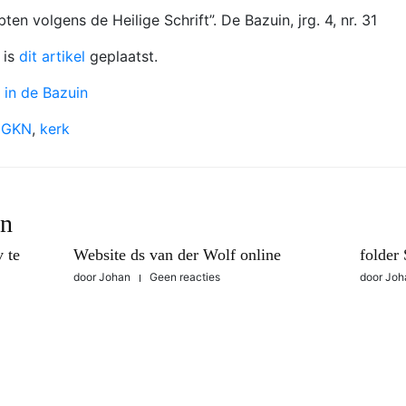
en volgens de Heilige Schrift”. De Bazuin, jrg. 4, nr. 31
is
dit artikel
geplaatst.
l in de Bazuin
,
GKN
,
kerk
en
 te
Website ds van der Wolf online
folder
door
Johan
Geen reacties
door
Joh