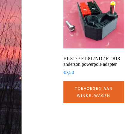
FT-817 / FT-817ND / FT-818
anderson powerpole adapter
€
7,50
TOEVOEGEN AAN
WINKELWAGEN