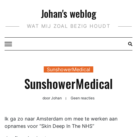
Doorgaan
Johan's weblog
naar
inhoud
WAT MIJ ZOAL BEZIG HOUDT
SunshowerMedical
SunshowerMedical
door
Johan
Geen reacties
Ik ga zo naar Amsterdam om mee te werken aan
opnames voor “Skin Deep In The NHS”