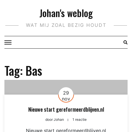
Doorgaan
Johan's weblog
naar
inhoud
WAT MIJ ZOAL BEZIG HOUDT
Tag:
Bas
29
nov
Nieuwe start gereformeerdblijven.nl
door
Johan
1 reactie
Nieuwe start gereformeerdblijven.nl