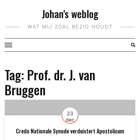
Doorgaan
Johan's weblog
naar
inhoud
WAT MIJ ZOAL BEZIG HOUDT
Tag:
Prof. dr. J. van
Bruggen
23
dec
Credo Nationale Synode verduistert Apostolicum