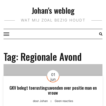
Doorgaan
Johan's weblog
naar
inhoud
WAT MIJ ZOAL BEZIG HOUDT
Tag:
Regionale Avond
01
jun
GKV belegt toerustingsavonden over positie man en
vrouw
door
Johan
Geen reacties