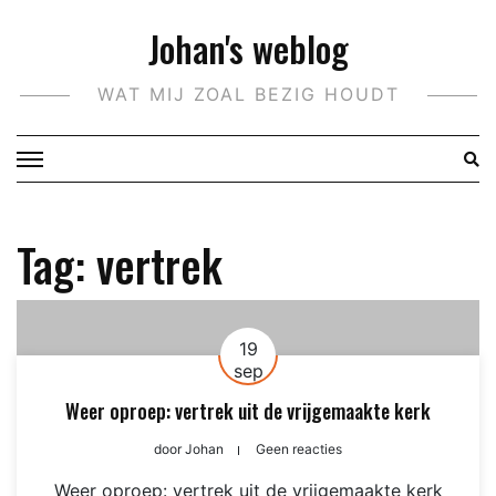
Doorgaan
Johan's weblog
naar
inhoud
WAT MIJ ZOAL BEZIG HOUDT
Tag:
vertrek
19
sep
Weer oproep: vertrek uit de vrijgemaakte kerk
door
Johan
Geen reacties
Weer oproep: vertrek uit de vrijgemaakte kerk