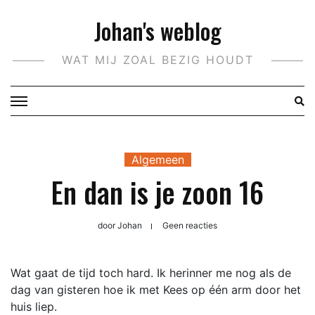
Doorgaan
Johan's weblog
naar
inhoud
WAT MIJ ZOAL BEZIG HOUDT
Algemeen
En dan is je zoon 16
door
Johan
Geen reacties
Wat gaat de tijd toch hard. Ik herinner me nog als de
dag van gisteren hoe ik met Kees op één arm door het
huis liep.