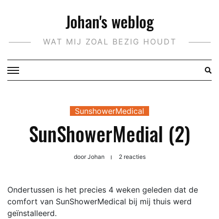
Doorgaan
Johan's weblog
naar
inhoud
WAT MIJ ZOAL BEZIG HOUDT
SunshowerMedical
SunShowerMedial (2)
door
Johan
2 reacties
Ondertussen is het precies 4 weken geleden dat de
comfort van SunShowerMedical bij mij thuis werd
geïnstalleerd.