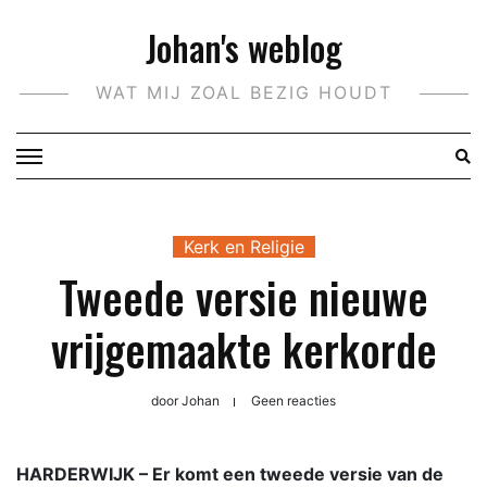
Doorgaan
Johan's weblog
naar
inhoud
WAT MIJ ZOAL BEZIG HOUDT
Kerk en Religie
Tweede versie nieuwe
vrijgemaakte kerkorde
door
Johan
Geen reacties
HARDERWIJK –
Er komt een tweede versie van de