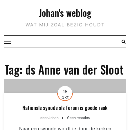
Doorgaan
Johan's weblog
naar
inhoud
WAT MIJ ZOAL BEZIG HOUDT
Tag:
ds Anne van der Sloot
18
okt
Nationale synode als forum is goede zaak
door
Johan
Geen reacties
Naar een synode wordt je door de kerken