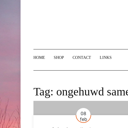
Doorgaan
naar
inhoud
HOME
SHOP
CONTACT
LINKS
Tag:
ongehuwd sam
08
feb