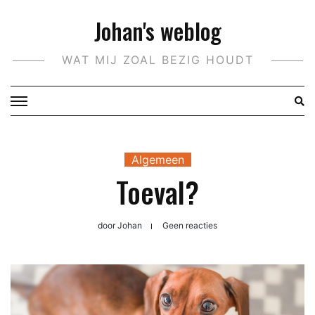
Doorgaan
Johan's weblog
naar
inhoud
WAT MIJ ZOAL BEZIG HOUDT
Algemeen
Toeval?
door
Johan
Geen reacties