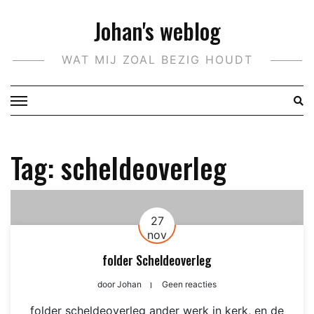
Doorgaan
Johan's weblog
naar
inhoud
WAT MIJ ZOAL BEZIG HOUDT
Tag:
scheldeoverleg
27
nov
folder Scheldeoverleg
door
Johan
Geen reacties
folder scheldeoverleg ander werk in kerk, en de