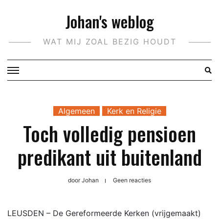
Doorgaan
Johan's weblog
naar
inhoud
WAT MIJ ZOAL BEZIG HOUDT
Algemeen
Kerk en Religie
Toch volledig pensioen
predikant uit buitenland
door
Johan
Geen reacties
LEUSDEN – De Gereformeerde Kerken (vrijgemaakt)