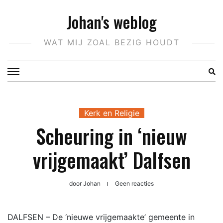
Doorgaan
Johan's weblog
naar
inhoud
WAT MIJ ZOAL BEZIG HOUDT
Kerk en Religie
Scheuring in ‘nieuw
vrijgemaakt’ Dalfsen
door
Johan
Geen reacties
DALFSEN – De ‘nieuwe vrijgemaakte’ gemeente in