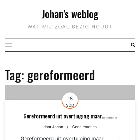
Doorgaan
Johan's weblog
naar
inhoud
WAT MIJ ZOAL BEZIG HOUDT
Tag:
gereformeerd
18
sep
Gereformeerd uit overtuiging maar………….
door
Johan
Geen reacties
Gereformeerd uit overtuiging maar.............