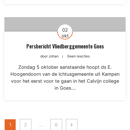
02
okt
Persbericht Vliedberggemeente Goes
door
Johan
Geen reacties
Zondag 5 oktober aanstaande hoopt ds E.
Hoogendoorn van de Ichtusgemeente uit Kampen
voor het eerst voor te gaan in het Calvijn college
in Goes....
Berichten
1
2
…
6